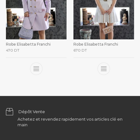
Robe Elisabetta Franchi
Robe Elisabetta Franchi
470
DT
670
DT
Dépôt Vente
Achetez et revendez rapidement vos articles clé en
main