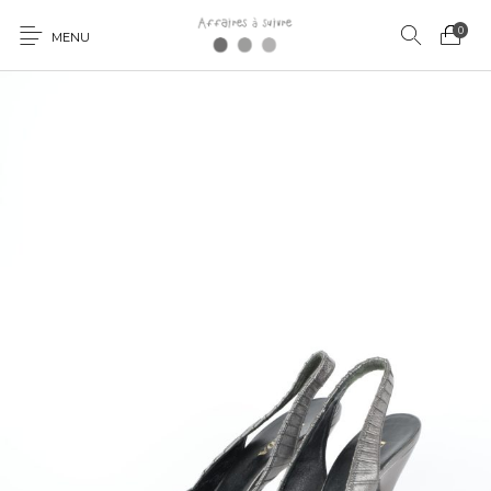
0
MENU