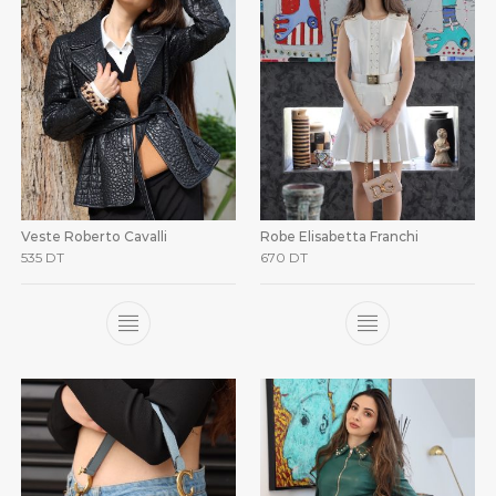
Veste Roberto Cavalli
Robe Elisabetta Franchi
535
DT
670
DT