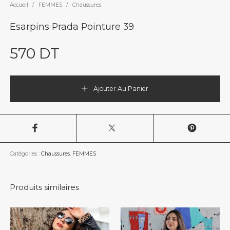
Accueil
/
FEMMES
/
Chaussures
Esarpins Prada Pointure 39
570
DT
Ajouter Au Panier
Catégories :
Chaussures
,
FEMMES
Produits similaires