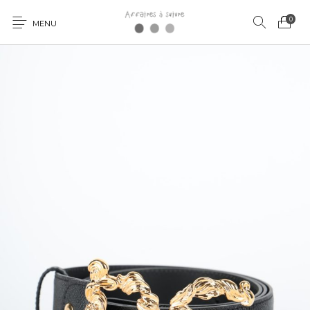
0
MENU