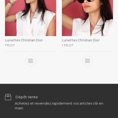
Lunettes Christian Dior
Lunettes Christian Dior
715
DT
1 315
DT
Dépôt Vente
Achetez et revendez rapidement vos articles clé en
main