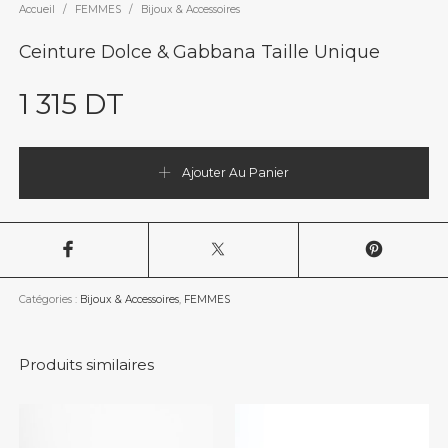
Accueil
/
FEMMES
/
Bijoux & Accessoires
Ceinture Dolce & Gabbana Taille Unique
1 315
DT
Ajouter Au Panier
Catégories :
Bijoux & Accessoires
,
FEMMES
Produits similaires