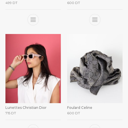
499
DT
600
DT
Lunettes Christian Dior
Foulard Celine
715
DT
600
DT