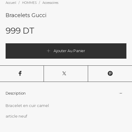
Accueil
/
HOMMES
/
Accessoires
Bracelets Gucci
999
DT
Ajouter Au Panier
Description
Bracelet en cuir camel
article neuf