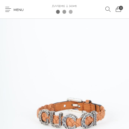
0
MENU