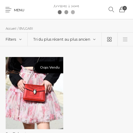
0
MENU
Accueil
/
BVLGARI
Filters
Tri du plus récent au plus ancien
Oops Vendu