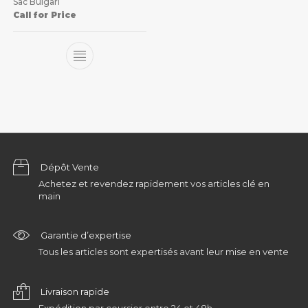
Sac Bulgari
Call for Price
Dépôt Vente
Achetez et revendez rapidement vos articles clé en
main
Garantie d’expertise
Tous les articles sont expertisés avant leur mise en vente
Livraison rapide
Expédition par coursier entre 24 et 48h